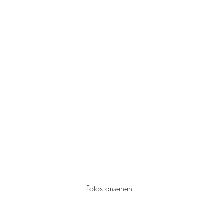
Fortgeschritten ab 12 Jahre
Fotos ansehen